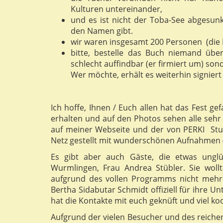
Kulturen untereinander,
und es ist nicht der Toba-See abgesun
den Namen gibt.
wir waren insgesamt 200 Personen (die 
bitte, bestelle das Buch niemand über
schlecht auffindbar (er firmiert um) son
Wer möchte, erhält es weiterhin signier
Ich hoffe, Ihnen / Euch allen hat das Fest ge
erhalten und auf den Photos sehen alle sehr 
auf meiner Webseite und der von PERKI Stut
Netz gestellt mit wunderschönen Aufnahmen (
Es gibt aber auch Gäste, die etwas unglüc
Wurmlingen, Frau Andrea Stübler. Sie wol
aufgrund des vollen Programms nicht mehr 
Bertha Sidabutar Schmidt offiziell für ihre U
hat die Kontakte mit euch geknüft und viel koo
Aufgrund der vielen Besucher und des reich