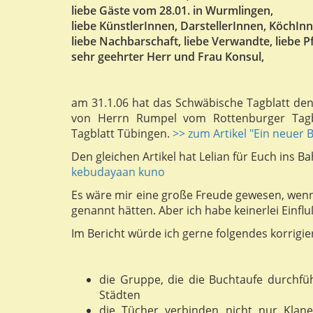
liebe Gäste vom 28.01. in Wurmlingen,
liebe KünstlerInnen, DarstellerInnen, KöchInn
liebe Nachbarschaft, liebe Verwandte, liebe P
sehr geehrter Herr und Frau Konsul,
am 31.1.06 hat das Schwäbische Tagblatt den
von Herrn Rumpel vom Rottenburger Tagb
Tagblatt Tübingen.
>> zum Artikel "Ein neuer Bl
Den gleichen Artikel hat Lelian für Euch ins Ba
kebudayaan kuno
Es wäre mir eine große Freude gewesen, wenn 
genannt hätten. Aber ich habe keinerlei Einfl
Im Bericht würde ich gerne folgendes korrigie
die Gruppe, die die Buchtaufe durchfü
Städten
die Tücher verbinden nicht nur Kla