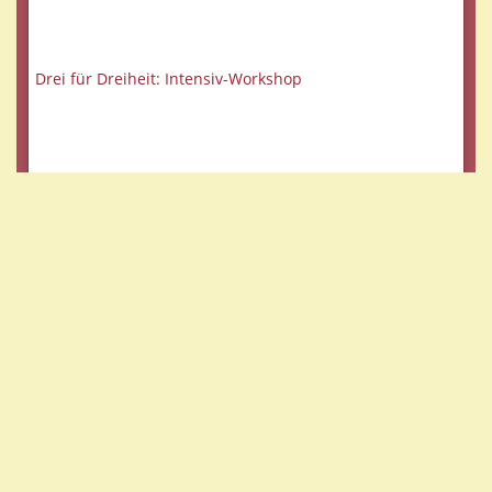
Drei für Dreiheit: Intensiv-Workshop
Vortrag in Süderbrarup zu Papua
Arbeitskreis PPO-Tagung im April 2016