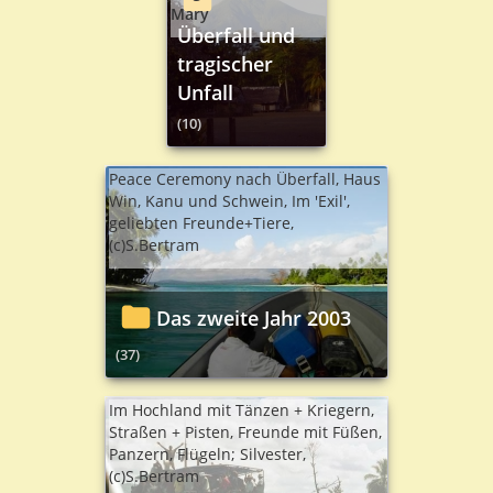
Mary
Überfall und
tragischer
Unfall
(10)
Peace Ceremony nach Überfall, Haus
Win, Kanu und Schwein, Im 'Exil',
geliebten Freunde+Tiere,
(c)S.Bertram
Das zweite Jahr 2003
(37)
Im Hochland mit Tänzen + Kriegern,
Straßen + Pisten, Freunde mit Füßen,
Panzern, Flügeln; Silvester,
(c)S.Bertram