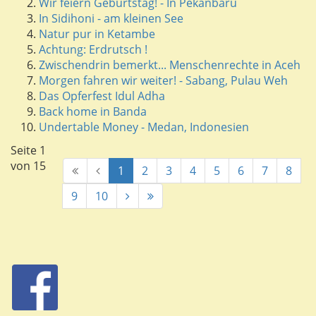
Wir feiern Geburtstag! - In Pekanbaru
In Sidihoni - am kleinen See
Natur pur in Ketambe
Achtung: Erdrutsch !
Zwischendrin bemerkt... Menschenrechte in Aceh
Morgen fahren wir weiter! - Sabang, Pulau Weh
Das Opferfest Idul Adha
Back home in Banda
Undertable Money - Medan, Indonesien
Seite 1
von 15
1
2
3
4
5
6
7
8
9
10