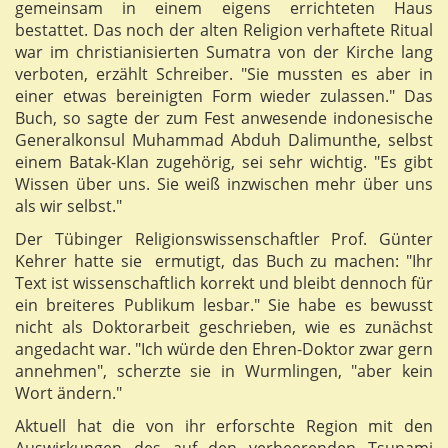
gemeinsam in einem eigens errichteten Haus
bestattet. Das noch der alten Religion verhaftete Ritual
war im christianisierten Sumatra von der Kirche lang
verboten, erzählt Schreiber. "Sie mussten es aber in
einer etwas bereinigten Form wieder zulassen." Das
Buch, so sagte der zum Fest anwesende indonesische
Generalkonsul Muhammad Abduh Dalimunthe, selbst
einem Batak-Klan zugehörig, sei sehr wichtig. "Es gibt
Wissen über uns. Sie weiß inzwischen mehr über uns
als wir selbst."
Der Tübinger Religionswissenschaftler Prof. Günter
Kehrer hatte sie ermutigt, das Buch zu machen: "Ihr
Text ist wissenschaftlich korrekt und bleibt dennoch für
ein breiteres Publikum lesbar." Sie habe es bewusst
nicht als Doktorarbeit geschrieben, wie es zunächst
angedacht war. "Ich würde den Ehren-Doktor zwar gern
annehmen", scherzte sie in Wurmlingen, "aber kein
Wort ändern."
Aktuell hat die von ihr erforschte Region mit den
Auswirkungen des auf den verheerenden Tsunami