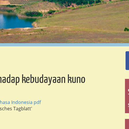
rhadap kebudayaan kuno
hasa Indonesia pdf
isches Tagblatt'