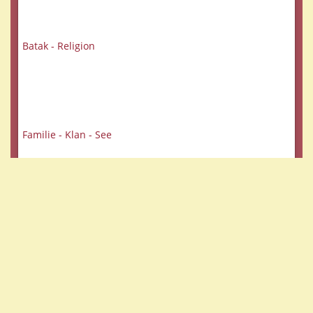
Batak - Religion
Familie - Klan - See
Veranstaltungen
DIA- oder digitaler Vortrag auch für SIE