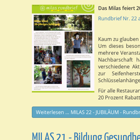
Das Milas feiert 
Rundbrief Nr. 22 
Kaum zu glauben 
Um dieses beson
mehrere Veransta
Nachbarschaft 
verschiedene Ak
zur Seifenher
Schlüsselanhänge
Für alle Restaura
20 Prozent Rabatt
Weiterlesen … MILAS 22 - JUBILÄUM - Rundbr
MILAS 21 - Bildung Gesundh