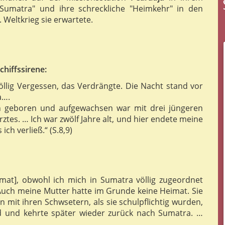
 Sumatra" und ihre schreckliche "Heimkehr" in den
 Weltkrieg sie erwartete.
hiffssirene:
öllig Vergessen, das Verdrängte. Die Nacht stand vor
a….
h geboren und aufgewachsen war mit drei jüngeren
ztes. … Ich war zwölf Jahre alt, und hier endete meine
ich verließ.“ (S.8,9)
eimat], obwohl ich mich in Sumatra völlig zugeordnet
 Auch meine Mutter hatte im Grunde keine Heimat. Sie
 mit ihren Schwsetern, als sie schulpflichtig wurden,
 und kehrte später wieder zurück nach Sumatra. …