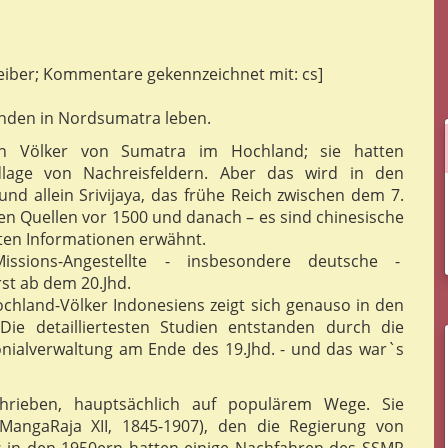
iber; Kommentare gekennzeichnet mit: cs]
usenden in Nordsumatra leben.
en Völker von Sumatra im Hochland; sie hatten
dlage von Nachreisfeldern. Aber das wird in den
und allein Srivijaya, das frühe Reich zwischen dem 7.
en Quellen vor 1500 und danach – es sind chinesische
sten Informationen erwähnt.
issions-Angestellte - insbesondere deutsche -
st ab dem 20.Jhd.
chland-Völker Indonesiens zeigt sich genauso in den
 Die detailliertesten Studien entstanden durch die
onialverwaltung am Ende des 19.Jhd. - und das war`s
hrieben, hauptsächlich auf populärem Wege. Sie
MangaRaja XII, 1845-1907), den die Regierung von
s in den 1950ern hatten einige Nachfahren des SSMR