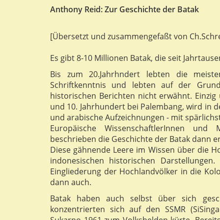
Anthony Reid: Zur Geschichte der Batak
[Übersetzt und zusammengefaßt von Ch.Schre
Es gibt 8-10 Millionen Batak, die seit Jahrta
Bis zum 20.Jahrhndert lebten die meist
Schriftkenntnis und lebten auf der Grun
historischen Berichten nicht erwähnt. Einzig 
und 10. Jahrhundert bei Palembang, wird in d
und arabische Aufzeichnungen - mit spärlich
Europäische WissenschaftlerInnen und M
beschrieben die Geschichte der Batak dann er
Diese gähnende Leere im Wissen über die Ho
indonesischen historischen Darstellungen.
Eingliederung der Hochlandvölker in die Kol
dann auch.
Batak haben auch selbst über sich gesc
konzentrierten sich auf den SSMR (SiSinga
Sukarno 1961 zum Volkshelden kürte. Bereit