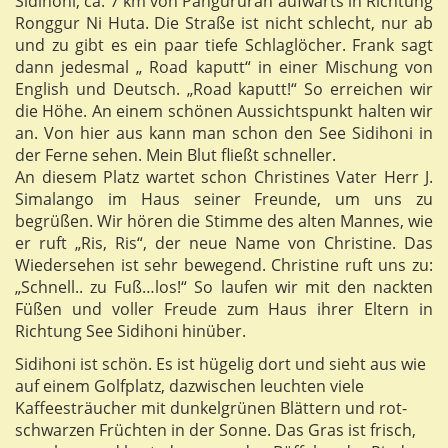
Sidihoni, ca. 7 km von Pangururan aufwärts in Richtung
Ronggur Ni Huta. Die Straße ist nicht schlecht, nur ab
und zu gibt es ein paar tiefe Schlaglöcher. Frank sagt
dann jedesmal „ Road kaputt“ in einer Mischung von
English und Deutsch. „Road kaputt!“ So erreichen wir
die Höhe. An einem schönen Aussichtspunkt halten wir
an. Von hier aus kann man schon den See Sidihoni in
der Ferne sehen. Mein Blut fließt schneller.
An diesem Platz wartet schon Christines Vater Herr J.
Simalango im Haus seiner Freunde, um uns zu
begrüßen. Wir hören die Stimme des alten Mannes, wie
er ruft „Ris, Ris“, der neue Name von Christine. Das
Wiedersehen ist sehr bewegend. Christine ruft uns zu:
„Schnell.. zu Fuß…los!“ So laufen wir mit den nackten
Füßen und voller Freude zum Haus ihrer Eltern in
Richtung See Sidihoni hinüber.
Sidihoni ist schön. Es ist hügelig dort und sieht aus wie
auf einem Golfplatz, dazwischen leuchten viele
Kaffeesträucher mit dunkelgrünen Blättern und rot-
schwarzen Früchten in der Sonne. Das Gras ist frisch,