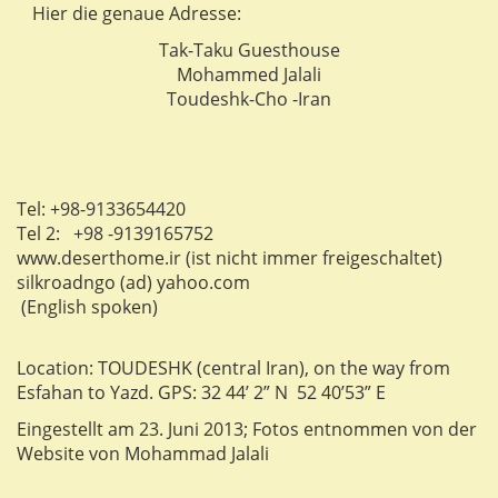
Hier die genaue Adresse:
Tak-Taku Guesthouse
Mohammed Jalali
Toudeshk-Cho -Iran
Tel: +98-9133654420
Tel 2: +98 -9139165752
www.deserthome.ir (ist nicht immer freigeschaltet)
silkroadngo (ad) yahoo.com
(English spoken)
Location: TOUDESHK (central Iran), on the way from
Esfahan to Yazd. GPS: 32 44’ 2” N 52 40’53” E
Eingestellt am 23. Juni 2013; Fotos entnommen von der
Website von Mohammad Jalali