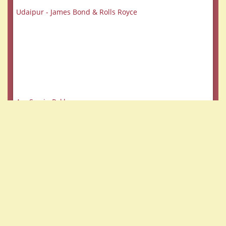
Udaipur - James Bond & Rolls Royce
Am See in Pokhara
Im Land der Yetis