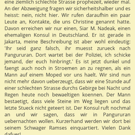
eine ziemlich schlechte Strasse prophezeit, wieder mal.
An der Abzweigung fragen wir sicherheitshalber und es
heisst: nein, nicht hier. Wir rufen daraufhin ein paar
Leute an, Kontakte, die uns Christine genannt hatte.
Davon erreichen wir nur einen, Siar M. Nadeak, einen
ehemaligen Konsul in Deutschland. Er ist gerade in
Jakarta, meine Beschreibung ist aber wohl eindeutig:
'Ihr seid ganz falsch, ihr muesst zurueck nach
Pangururan. Dort wartet bei der Poliziei, ich schicke
jemand, der euch hinbringt.' Es ist jetzt dunkel und
faengt auch noch in Stroemen an zu regnen, als ein
Mann auf einem Moped vor uns haelt. Wir sind nun
nicht mehr davon ueberzeugt, dass wir eine Stunde auf
einer schlechten Strasse durchs Gebirge bei Nacht und
Regen heute noch bewaeltigen koennen. Der Mann
bestaetigt, dass viele Steine im Weg liegen und das
letzte Stueck nicht geteert ist. Der Konsul ruft nochmal
an und wir sagen, dass wir in Pangururan
uebernachten wollen. Kurzerhand werden wir dort bei
seinem Schwager Ramses einquartiert. Vielen Dank
dafuer!