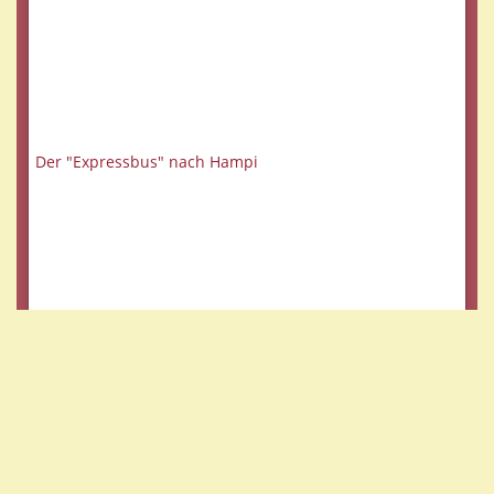
Der "Expressbus" nach Hampi
Haengematte unter Kokospalmen - Goa, Indien