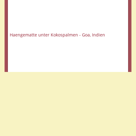
Haengematte unter Kokospalmen - Goa, Indien
Bei Hari und Osho in Pune - Indien