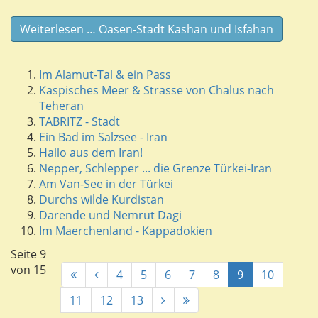
Weiterlesen … Oasen-Stadt Kashan und Isfahan
Im Alamut-Tal & ein Pass
Kaspisches Meer & Strasse von Chalus nach
Teheran
TABRITZ - Stadt
Ein Bad im Salzsee - Iran
Hallo aus dem Iran!
Nepper, Schlepper ... die Grenze Türkei-Iran
Am Van-See in der Türkei
Durchs wilde Kurdistan
Darende und Nemrut Dagi
Im Maerchenland - Kappadokien
Seite 9
von 15
4
5
6
7
8
9
10
11
12
13